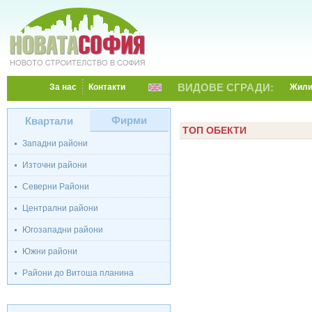
ВИДОВЕ СГРАДИ:
За нас
Контакти
Жил
Фирми
Квартали
ТОП ОБЕКТИ
Западни райони
Източни райони
Северни Райони
Централни райони
Югозападни райони
Южни райони
Райони до Витоша планина