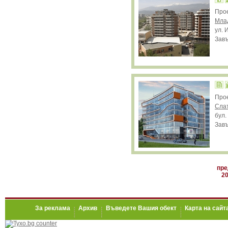
Про
Мла
ул. 
Завъ
Про
Сла
бул.
Завъ
пре
2
За реклама
Архив
Въведете Вашия обект
Карта на сайт