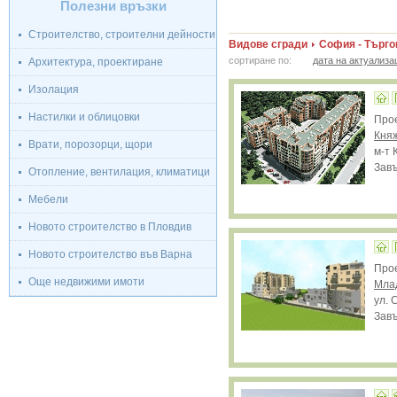
Полезни връзки
Строителство, строителни дейности
Видове сгради
София - Търго
сортиране по:
дата на актуализа
Архитектура, проектиране
Изолация
Настилки и облицовки
Про
Кня
Врати, порозорци, щори
м-т 
Завъ
Отопление, вентилация, климатици
Мебели
Новото строителство в Пловдив
Новото строителство във Варна
Про
Още недвижими имоти
Мла
ул. 
Завъ